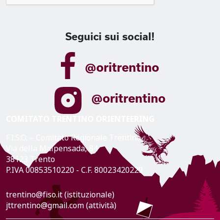
Seguici sui social!
@oritrentino
@oritrentino
COMITATO TRENTINO ORIENTEERING
F.I.S.O. – Comitato Regionale Trentino
Via della Malpensada, 84
38123 Trento
P.IVA 00853510220 - C.F. 80023420229
trentino@fiso.it (istituzionale)
jttrentino@gmail.com (attività)