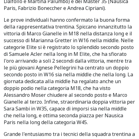
Dalfollo e Martina Palumbo) e dei Master 35 (Nausica
Paris, Fabrizio Boneccher e Andrea Cipriani).
Le prove individuali hanno confermato la buona forma
della rappresentativa trentina. Spiccano innanzitutto la
vittoria di Marco Gianelle in M18 nella distanza long e il
successo di Marianna Gretter in W16 nella middle. Nelle
categorie Elite si è registrato lo splendido secondo posto
di Samuele Acler nella long in M Elite, che ha sfiorato
l'oro arrivando a soli 2 secondi dalla vittoria, mentre tra
le più giovani Agnese Pellegrini ha centrato un doppio
secondo posto in W16 sia nella middle che nella long. La
giornata dedicata alla middle ha regalato anche un
doppio podio nella categoria M18, che ha visto
Alessandro Moser chiudere al secondo posto e Marco
Gianelle al terzo. Infine, straordinaria doppia vittoria per
Sara Sambi in W35, capace di imporsi sia nella middle
che nella long, e ottima seconda piazza per Nausica
Paris nella long della categoria W45.
Grande l'entusiasmo tra i tecnici della squadra trentina a