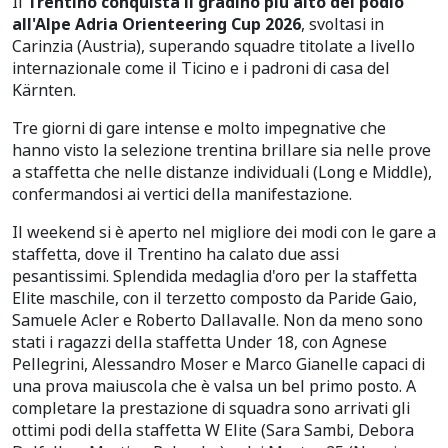
Il
Trentino conquista il gradino più alto del podio
all'Alpe Adria Orienteering Cup 2026
, svoltasi in
Carinzia (Austria), superando squadre titolate a livello
internazionale come il Ticino e i padroni di casa del
Kärnten.
Tre giorni di gare intense e molto impegnative che
hanno visto la selezione trentina brillare sia nelle prove
a staffetta che nelle distanze individuali (Long e Middle),
confermandosi ai vertici della manifestazione.
Il weekend si è aperto nel migliore dei modi con le gare a
staffetta, dove il Trentino ha calato due assi
pesantissimi. Splendida medaglia d'oro per la staffetta
Elite maschile, con il terzetto composto da Paride Gaio,
Samuele Acler e Roberto Dallavalle. Non da meno sono
stati i ragazzi della staffetta Under 18, con Agnese
Pellegrini, Alessandro Moser e Marco Gianelle capaci di
una prova maiuscola che è valsa un bel primo posto. A
completare la prestazione di squadra sono arrivati gli
ottimi podi della staffetta W Elite (Sara Sambi, Debora