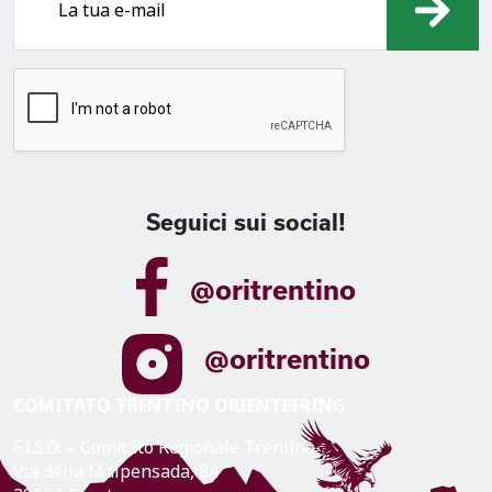
Seguici sui social!
@oritrentino
@oritrentino
COMITATO TRENTINO ORIENTEERING
F.I.S.O. – Comitato Regionale Trentino
Via della Malpensada, 84