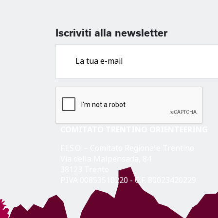
Iscriviti alla newsletter
COMITATO TRENTINO ORIENTEERING
F.I.S.O. – Comitato Regionale Trentino
Via della Malpensada, 84
38123 Trento
P.IVA 00853510220 - C.F. 80023420229