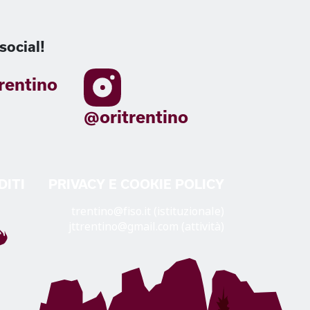
social!
rentino
@oritrentino
DITI
PRIVACY E COOKIE POLICY
trentino@fiso.it (istituzionale)
jttrentino@gmail.com (attività)