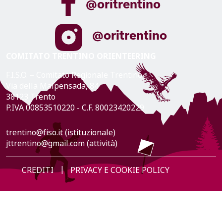
@oritrentino
@oritrentino
COMITATO TRENTINO ORIENTEERING
F.I.S.O. – Comitato Regionale Trentino
Via della Malpensada, 84
38123 Trento
P.IVA 00853510220 - C.F. 80023420229
trentino@fiso.it (istituzionale)
jttrentino@gmail.com (attività)
CREDITI
PRIVACY E COOKIE POLICY